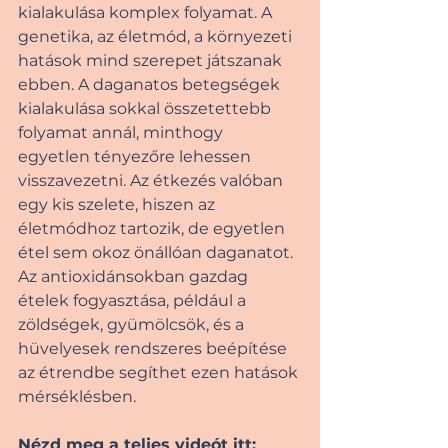
kialakulása komplex folyamat. A 
genetika, az életmód, a környezeti 
hatások mind szerepet játszanak 
ebben. A daganatos betegségek 
kialakulása sokkal összetettebb 
folyamat annál, minthogy 
egyetlen tényezőre lehessen 
visszavezetni. Az étkezés valóban 
egy kis szelete, hiszen az 
életmódhoz tartozik, de egyetlen 
étel sem okoz önállóan daganatot. 
Az antioxidánsokban gazdag 
ételek fogyasztása, például a 
zöldségek, gyümölcsök, és a 
hüvelyesek rendszeres beépítése 
az étrendbe segíthet ezen hatások 
mérséklésben.   
Nézd meg a teljes videót itt: