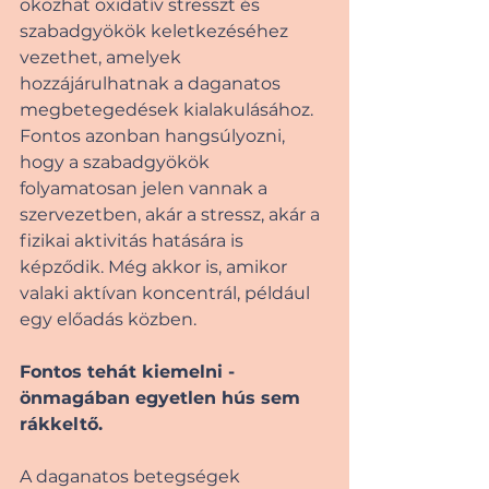
okozhat oxidatív stresszt és 
szabadgyökök keletkezéséhez 
vezethet, amelyek 
hozzájárulhatnak a daganatos 
megbetegedések kialakulásához. 
Fontos azonban hangsúlyozni, 
hogy a szabadgyökök 
folyamatosan jelen vannak a 
szervezetben, akár a stressz, akár a 
fizikai aktivitás hatására is 
képződik. Még akkor is, amikor 
valaki aktívan koncentrál, például 
egy előadás közben. 
Fontos tehát kiemelni - 
önmagában egyetlen hús sem 
rákkeltő. 
A daganatos betegségek 