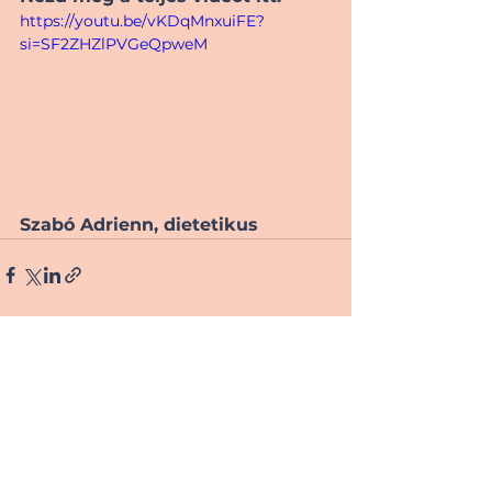
https://youtu.be/vKDqMnxuiFE?
si=SF2ZHZlPVGeQpweM
Szabó Adrienn, dietetikus