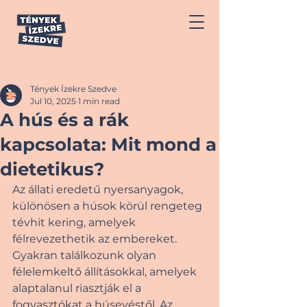
Tények Ízekre Szedve
Jul 10, 2025
1 min read
A hús és a rák
kapcsolata: Mit mond a
dietetikus?
Az állati eredetű nyersanyagok, 
különösen a húsok körül rengeteg 
tévhit kering, amelyek 
félrevezethetik az embereket. 
Gyakran találkozunk olyan 
félelemkeltő állításokkal, amelyek 
alaptalanul riasztják el a 
fogyasztókat a húsevéstől. Az 