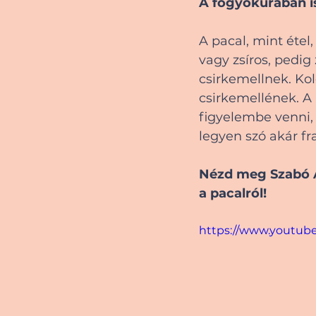
A fogyókúrában is
A pacal, mint étel
vagy zsíros, pedig
csirkemellnek. Kol
csirkemellének. A
figyelembe venni, 
legyen szó akár fr
Nézd meg Szabó A
a pacalról!
https://www.youtub