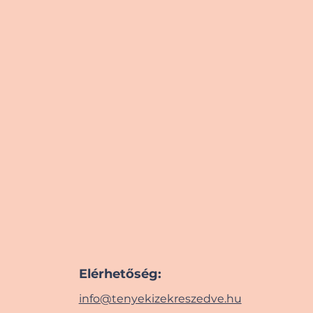
Elérhetőség:
info@tenyekizekreszedve.hu