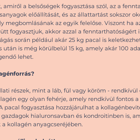
amiről a belsőségek fogyasztása szól, az a fennta
sanyagok előállítását, és az állattartást sokszor ok
y megbomlásának az egyik felelőse. Viszont ha az
tt fogyasztjuk, akkor azzal a fenntarthatóságért 
gás során például akár 25 kg pacal is keletkezhet
ás után is még körülbelül 15 kg, amely akár 100 ada
egendő lehet.
lagénforrás?
llati részek, mint a láb, fül vagy köröm - rendkívül
lagén egy olyan fehérje, amely rendkívül fontos a 
 pacal fogyasztása hozzájárulhat a kollagénbevite
l gazdagok hialuronsavban és kondroitinben is, am
k a kollagén anyagcseréjében.