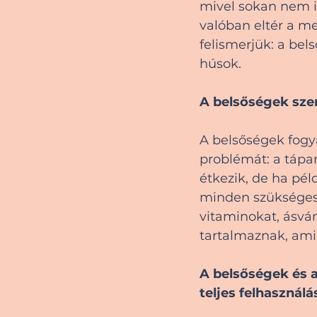
mivel sokan nem is
valóban eltér a me
felismerjük: a bel
húsok.
A belsőségek sze
A belsőségek fogy
problémát: a tápa
étkezik, de ha pél
minden szükséges 
vitaminokat, ásvá
tartalmaznak, ami
A belsőségek és a
teljes felhasználá