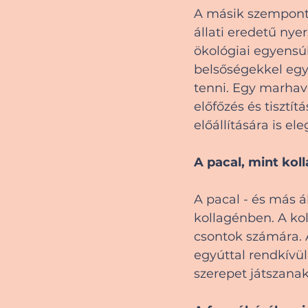
A másik szempont, 
állati eredetű nyer
ökológiai egyensúl
belsőségekkel együ
tenni. Egy marhavá
előfőzés és tisztít
előállítására is el
A pacal, mint kol
A pacal - és más á
kollagénben. A kol
csontok számára. A
egyúttal rendkívü
szerepet játszana