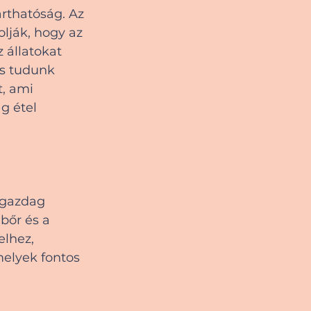
rthatóság. Az 
olják, hogy az 
 állatokat 
is tudunk 
, ami 
g étel 
 gazdag 
bőr és a 
lhez, 
elyek fontos 