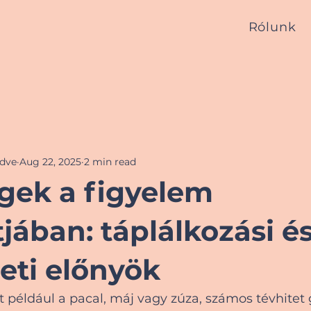
Rólunk
edve
Aug 22, 2025
2 min read
gek a figyelem
jában: táplálkozási é
eti előnyök
 például a pacal, máj vagy zúza, számos tévhitet 