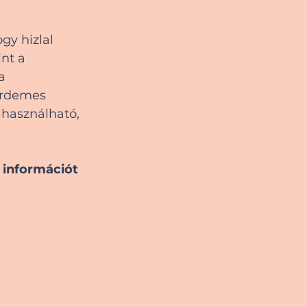
gy hizlal 
nt a 
a 
érdemes 
lhasználható, 
információt 