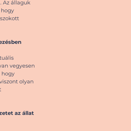
. Az állaguk 
 hogy 
szokott 
kezésben
uális 
yan vegyesen 
, hogy 
iszont olyan 
 
tet az állat 