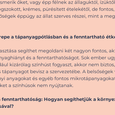
merik őket, vagy épp félnek az állaguktól, ízüktől
gszokott, krémes, pürésített ételekétől, de fontos,
sőségek éppúgy az állat szerves részei, mint a meg
repe a tápanyagpótlásban és a fenntartható ét
asztása segíthet megoldani két nagyon fontos, akt
nyaghiányt és a fenntarthatóságot. Sok ember ug
dául kizárólag színhúst fogyaszt, akkor nem biztos
tápanyagot bevisz a szervezetébe. A belsőségek v
nyi anyagokat és egyéb fontos mikrotápanyagokat
ket a színhúsok nem nyújtanak.
 fenntarthatóság: Hogyan segíthetjük a környeze
sával?