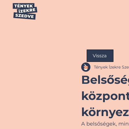
Vissza
Tények Ízekre Sz
Belsősé
központ
környez
A belsőségek, mint