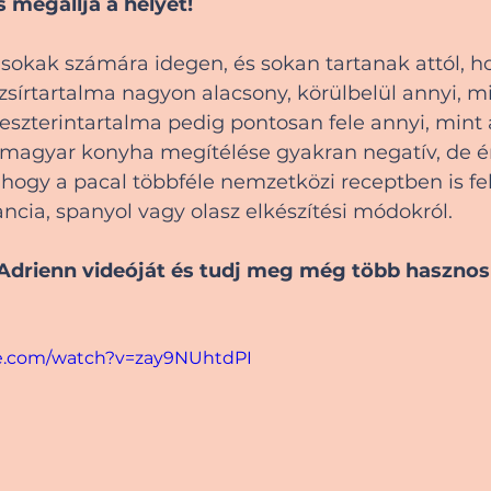
 megállja a helyét!
, sokak számára idegen, és sokan tartanak attól, ho
 zsírtartalma nagyon alacsony, körülbelül annyi, mi
eszterintartalma pedig pontosan fele annyi, mint 
 magyar konyha megítélése gyakran negatív, de 
hogy a pacal többféle nemzetközi receptben is fe
ancia, spanyol vagy olasz elkészítési módokról.
drienn videóját és tudj meg még több hasznos 
e.com/watch?v=zay9NUhtdPI