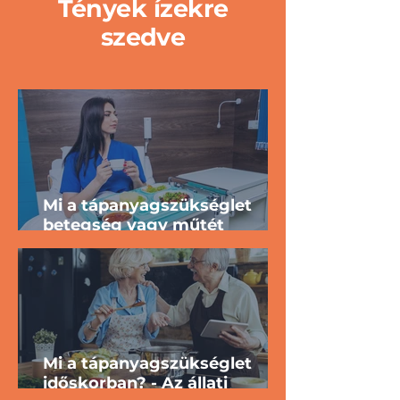
Tények ízekre
szedve
Mi a tápanyagszükséglet
betegség vagy műtét
esetén? - Az állati eredetű
nyersanyagok szerepe
különleges élethelyzetekben
Mi a tápanyagszükséglet
időskorban? - Az állati