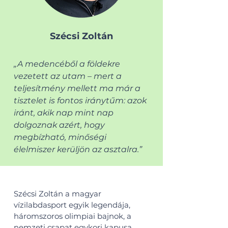
Szécsi Zoltán
​„A medencéből a földekre
vezetett az utam – mert a
teljesítmény mellett ma már a
tisztelet is fontos iránytűm: azok
iránt, akik nap mint nap
dolgoznak azért, hogy
megbízható, minőségi
élelmiszer kerüljön az asztalra.”
Szécsi Zoltán a magyar
vízilabdasport egyik legendája,
háromszoros olimpiai bajnok, a
nemzeti csapat egykori kapusa.