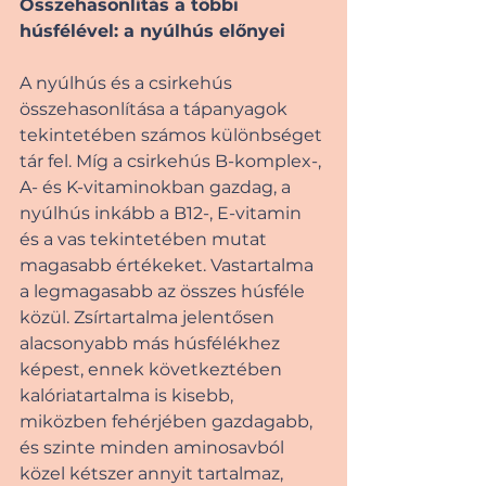
Összehasonlítás a többi 
húsfélével: a nyúlhús előnyei
A nyúlhús és a csirkehús 
összehasonlítása a tápanyagok 
tekintetében számos különbséget 
tár fel. Míg a csirkehús B-komplex-, 
A- és K-vitaminokban gazdag, a 
nyúlhús inkább a B12-, E-vitamin 
és a vas tekintetében mutat 
magasabb értékeket. Vastartalma 
a legmagasabb az összes húsféle 
közül. Zsírtartalma jelentősen 
alacsonyabb más húsfélékhez 
képest, ennek következtében 
kalóriatartalma is kisebb, 
miközben fehérjében gazdagabb, 
és szinte minden aminosavból 
közel kétszer annyit tartalmaz, 