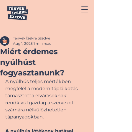
Tények Ízekre Szedve
Aug 1, 2025
1 min read
Miért érdemes
nyúlhúst
fogyasztanunk?
A nyúlhús teljes mértékben 
megfelel a modern táplálkozás 
támasztotta elvárásoknak: 
rendkívül gazdag a szervezet 
számára nélkülözhetetlen 
tápanyagokban.
A nyúlhús jótékony hatásai