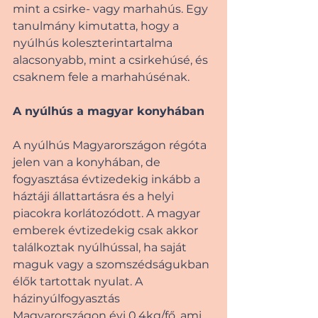
mint a csirke- vagy marhahús. Egy 
tanulmány kimutatta, hogy a 
nyúlhús koleszterintartalma 
alacsonyabb, mint a csirkehúsé, és 
csaknem fele a marhahúsénak.
A nyúlhús a magyar konyhában
A nyúlhús Magyarországon régóta 
jelen van a konyhában, de 
fogyasztása évtizedekig inkább a 
háztáji állattartásra és a helyi 
piacokra korlátozódott. A magyar 
emberek évtizedekig csak akkor 
találkoztak nyúlhússal, ha saját 
maguk vagy a szomszédságukban 
élők tartottak nyulat. A 
házinyúlfogyasztás 
Magyarországon évi 0,4kg/fő, ami 