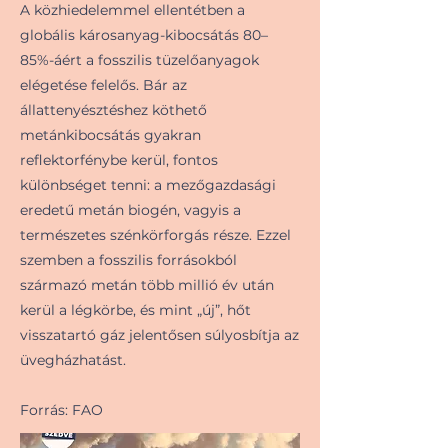
A közhiedelemmel ellentétben a
globális károsanyag-kibocsátás 80–
85%-áért a fosszilis tüzelőanyagok
elégetése felelős. Bár az
állattenyésztéshez köthető
metánkibocsátás gyakran
reflektorfénybe kerül, fontos
különbséget tenni: a mezőgazdasági
eredetű metán biogén, vagyis a
természetes szénkörforgás része. Ezzel
szemben a fosszilis forrásokból
származó metán több millió év után
kerül a légkörbe, és mint „új”, hőt
visszatartó gáz jelentősen súlyosbítja az
üvegházhatást.
Forrás: FAO