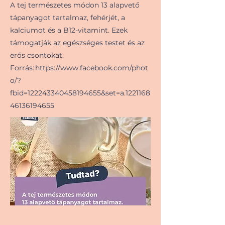
A tej természetes módon 13 alapvető
tápanyagot tartalmaz, fehérjét, a
kalciumot és a B12-vitamint. Ezek
támogatják az egészséges testet és az
erős csontokat.
Forrás:
https://www.facebook.com/phot
o/?
fbid=122243340458194655&set=a.1221168
46136194655