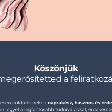
Köszönjük
egerősítetted a feliratkoz
resen küldünk neked
naprakész, hasznos és érd
 legyél a legfontosabb tudnivalókkal, érdekesség