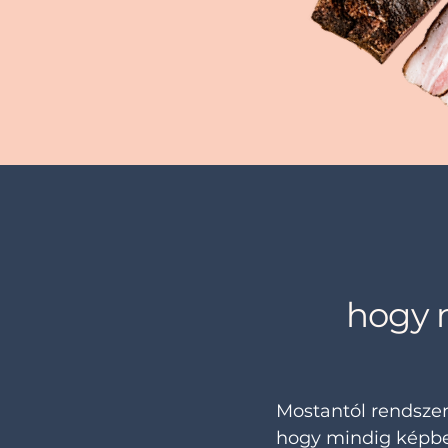
hogy m
Mostantól rendsze
hogy mindig képben