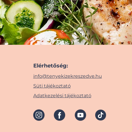
Elérhetőség:
info@tenyekizekreszedve.hu
Süti tájékoztató
Adatkezelési tájékoztató