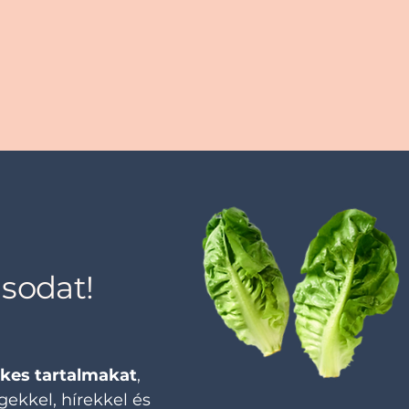
ásodat!
ekes tartalmakat
,
ekkel, hírekkel és